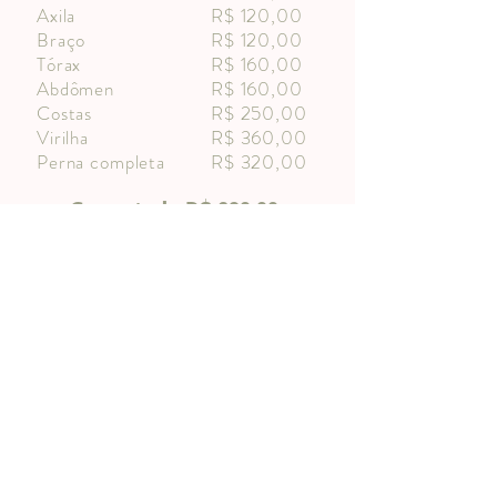
Axila
R$ 120,00
Braço
R$ 120,00
Tórax
R$ 160,00
Abdômen
R$ 160,00
Costas
R$ 250,00
Virilha
R$ 360,00
Perna completa
R$ 320,00
680,00
Corpo todo R$
Corpo todo é válido para todas as áreas do
corpo além das disponíveis na tabela. Não é
válido para a região do rosto. Os valores são
referente à sessão.
Clique aqui e entre em contato